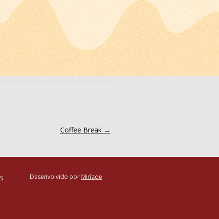
Coffee Break
→
Desenvolvido por
Miríade
RS