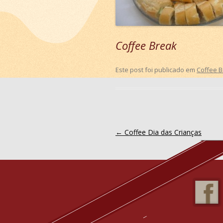
Coffee Break
Este post foi publicado em
Coffee 
Navegação
←
Coffee Dia das Crianças
de
posts