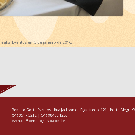
Breaks
,
Eventos
em
5 de janeiro de 2016
.
Bendito Gosto Eventos - Rua Jackson de Figueiredo, 121 - Porto Alegre/
(51) 3517.5212 | (51) 98408.1285
eventos@benditogosto.com.br